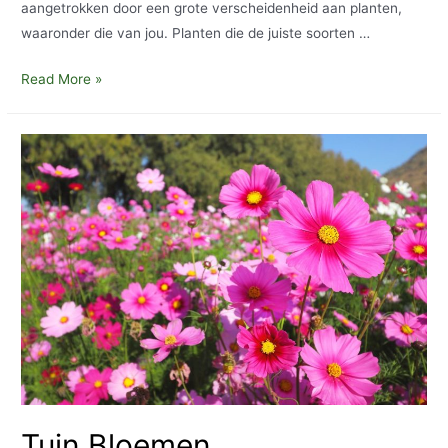
aangetrokken door een grote verscheidenheid aan planten,
waaronder die van jou. Planten die de juiste soorten …
Trek
Read More »
wilde
dieren
in
het
wild
naar
je
tuin
Tuin Bloemen