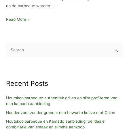
op de barbecue worden …
Ideeën
Read More »
voor
barbecuevoedsel
S
e
a
r
c
Recent Posts
h
f
Houtskoolbarbecue: authentiek grillen en slim profiteren van
o
een kamado aanbieding
r
Hondenvoer zonder granen: een bewuste keuze met Orijen
:
Houtskoolbarbecue en Kamado aanbieding: de ideale
combinatie van smaak en slimme aankoop