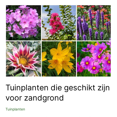
op
je
barbecue
te
koken
Tuinplanten die geschikt zijn
voor zandgrond
Tuinplanten