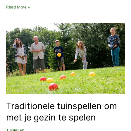
Redenen
Read More »
waarom
u
tuinmeubelen
zou
moeten
hebben
Traditionele tuinspellen om
met je gezin te spelen
Tuinleven