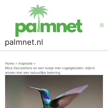
Skip
to
content
Mai
Me
palmnet.nl
Home
Inspiratie
Mica Decorations en een huisje met vogelgeluiden: stijlvol
wonen met een natuurlijke beleving