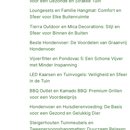
voor een Gezonde en Strakke Tuin
Loungesets en Familie Hangmat: Comfort en
Sfeer voor Elke Buitenruimte
Tierra Outdoor en Mica Decorations: Stijl en
Sfeer voor Binnen én Buiten
Beste Hondenvoer: De Voordelen van Graanvrij
Hondenvoer
Vijverfilter en Pondovac 5: Een Schone Vijver
met Minder Inspanning
LED Kaarsen en Tuinvogels: Veiligheid en Sfeer
in de Tuin
BBQ Outlet en Kamado BBQ: Premium Grillen
voor een Voordeelprijs
Hondenvoer en Huisdierenvoeding: De Basis
voor een Gezond en Gelukkig Dier
Steigerhouten Tuinmeubels en
Tweepersoonshangmatten: Duurzaam Relaxen