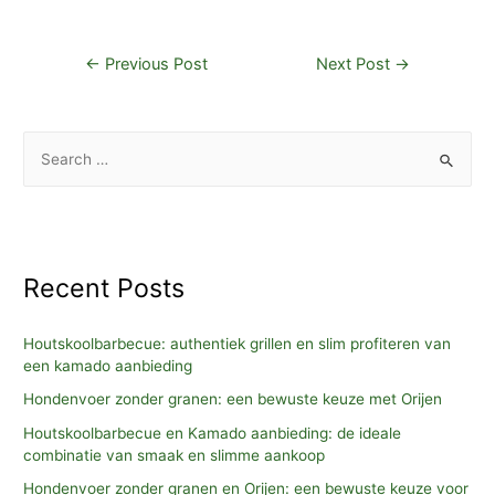
Post
←
Previous Post
Next Post
→
navigation
S
e
a
r
c
Recent Posts
h
f
Houtskoolbarbecue: authentiek grillen en slim profiteren van
o
een kamado aanbieding
r
Hondenvoer zonder granen: een bewuste keuze met Orijen
:
Houtskoolbarbecue en Kamado aanbieding: de ideale
combinatie van smaak en slimme aankoop
Hondenvoer zonder granen en Orijen: een bewuste keuze voor