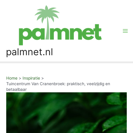
Skip
to
content
Mai
Me
palmnet.nl
Home
Inspiratie
Tuincentrum Van Cranenbroek: praktisch, veelzijdig en
betaalbaar