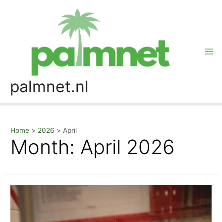
Skip
to
content
Mai
Me
palmnet.nl
Home
2026
April
Month:
April 2026