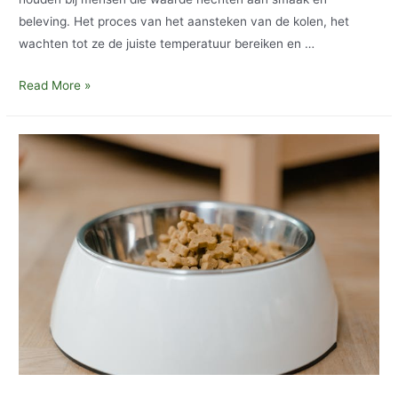
beleving. Het proces van het aansteken van de kolen, het
wachten tot ze de juiste temperatuur bereiken en …
Houtskoolbarbecue
Read More »
en
Kamado
aanbieding:
de
ideale
combinatie
van
smaak
en
slimme
aankoop