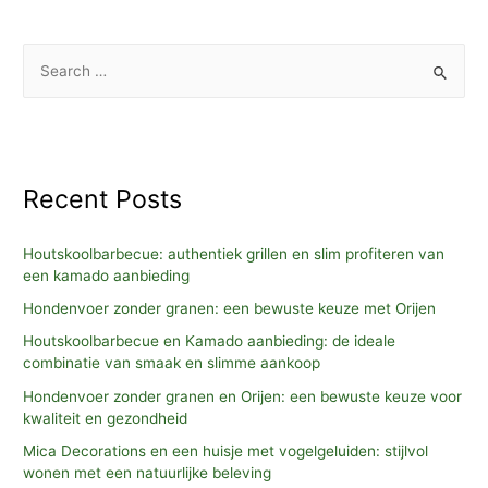
granen
en
S
Orijen:
e
een
a
bewuste
keuze
r
voor
c
Recent Posts
kwaliteit
h
en
f
Houtskoolbarbecue: authentiek grillen en slim profiteren van
gezondheid
o
een kamado aanbieding
r
Hondenvoer zonder granen: een bewuste keuze met Orijen
:
Houtskoolbarbecue en Kamado aanbieding: de ideale
combinatie van smaak en slimme aankoop
Hondenvoer zonder granen en Orijen: een bewuste keuze voor
kwaliteit en gezondheid
Mica Decorations en een huisje met vogelgeluiden: stijlvol
wonen met een natuurlijke beleving