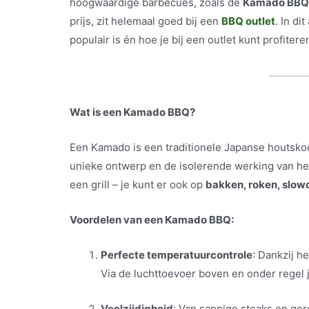
hoogwaardige barbecues, zoals de
Kamado BBQ
prijs, zit helemaal goed bij een
BBQ outlet
. In d
populair is én hoe je bij een outlet kunt profiter
Wat is een Kamado BBQ?
Een Kamado is een traditionele Japanse houtsko
unieke ontwerp en de isolerende werking van he
een grill – je kunt er ook op
bakken, roken, slo
Voordelen van een Kamado BBQ:
Perfecte temperatuurcontrole
: Dankzij h
Via de luchttoevoer boven en onder regel
Veelzijdigheid
: Van sappige steaks en gero