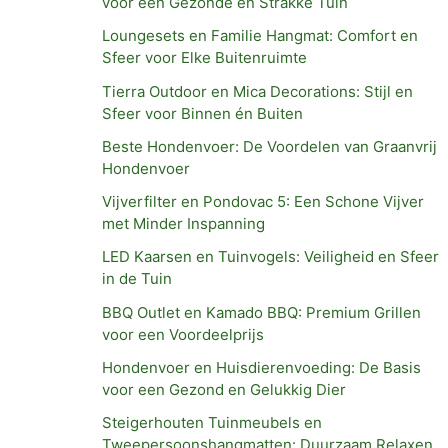
voor een Gezonde en Strakke Tuin
Loungesets en Familie Hangmat: Comfort en
Sfeer voor Elke Buitenruimte
Tierra Outdoor en Mica Decorations: Stijl en
Sfeer voor Binnen én Buiten
Beste Hondenvoer: De Voordelen van Graanvrij
Hondenvoer
Vijverfilter en Pondovac 5: Een Schone Vijver
met Minder Inspanning
LED Kaarsen en Tuinvogels: Veiligheid en Sfeer
in de Tuin
BBQ Outlet en Kamado BBQ: Premium Grillen
voor een Voordeelprijs
Hondenvoer en Huisdierenvoeding: De Basis
voor een Gezond en Gelukkig Dier
Steigerhouten Tuinmeubels en
Tweepersoonshangmatten: Duurzaam Relaxen