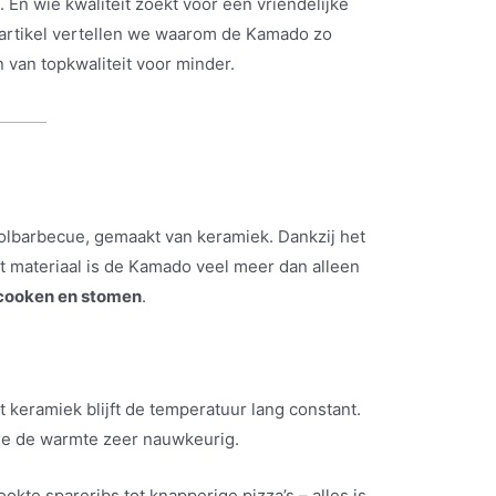
. En wie kwaliteit zoekt voor een vriendelijke
it artikel vertellen we waarom de Kamado zo
en van topkwaliteit voor minder.
olbarbecue, gemaakt van keramiek. Dankzij het
t materiaal is de Kamado veel meer dan alleen
wcooken en stomen
.
et keramiek blijft de temperatuur lang constant.
 je de warmte zeer nauwkeurig.
okte spareribs tot knapperige pizza’s – alles is