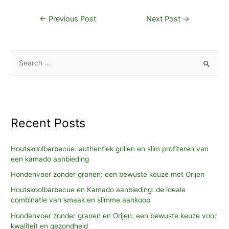
Post
←
Previous Post
Next Post
→
navigation
S
e
a
r
c
Recent Posts
h
f
Houtskoolbarbecue: authentiek grillen en slim profiteren van
o
een kamado aanbieding
r
Hondenvoer zonder granen: een bewuste keuze met Orijen
:
Houtskoolbarbecue en Kamado aanbieding: de ideale
combinatie van smaak en slimme aankoop
Hondenvoer zonder granen en Orijen: een bewuste keuze voor
kwaliteit en gezondheid