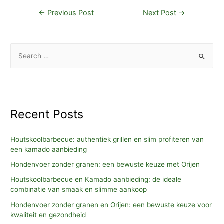
Post
←
Previous Post
Next Post
→
navigation
S
e
a
r
c
Recent Posts
h
f
Houtskoolbarbecue: authentiek grillen en slim profiteren van
o
een kamado aanbieding
r
Hondenvoer zonder granen: een bewuste keuze met Orijen
:
Houtskoolbarbecue en Kamado aanbieding: de ideale
combinatie van smaak en slimme aankoop
Hondenvoer zonder granen en Orijen: een bewuste keuze voor
kwaliteit en gezondheid