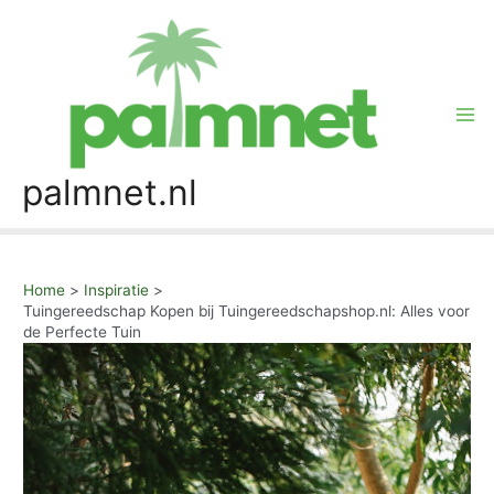
Skip
to
content
Mai
Me
palmnet.nl
Home
Inspiratie
Tuingereedschap Kopen bij Tuingereedschapshop.nl: Alles voor
de Perfecte Tuin