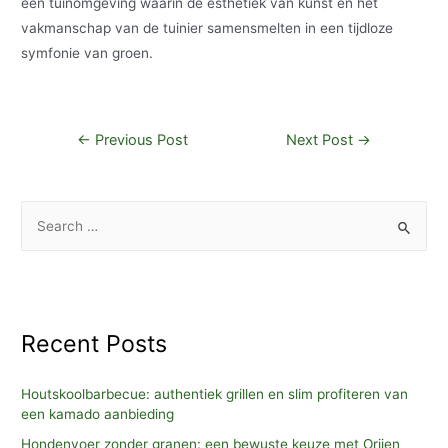
een tuinomgeving waarin de esthetiek van kunst en het
vakmanschap van de tuinier samensmelten in een tijdloze
symfonie van groen.
Post
←
Previous Post
Next Post
→
navigation
S
e
a
r
c
Recent Posts
h
f
Houtskoolbarbecue: authentiek grillen en slim profiteren van
o
een kamado aanbieding
r
Hondenvoer zonder granen: een bewuste keuze met Orijen