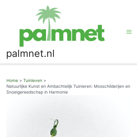
Skip
to
content
Mai
Me
palmnet.nl
Home
Tuinleven
Natuurlijke Kunst en Ambachtelijk Tuinieren: Mosschilderijen en
Snoeigereedschap in Harmonie