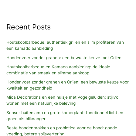
a
r
c
Recent Posts
h
f
Houtskoolbarbecue: authentiek grillen en slim profiteren van
o
een kamado aanbieding
r
Hondenvoer zonder granen: een bewuste keuze met Orijen
:
Houtskoolbarbecue en Kamado aanbieding: de ideale
combinatie van smaak en slimme aankoop
Hondenvoer zonder granen en Orijen: een bewuste keuze voor
kwaliteit en gezondheid
Mica Decorations en een huisje met vogelgeluiden: stijlvol
wonen met een natuurlijke beleving
Sensor buitenlamp en grote kamerplant: functioneel licht en
groen als blikvanger
Beste hondenbrokken en probiotica voor de hond: goede
voeding, betere spijsvertering