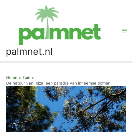
Skip
to
content
Mai
Me
palmnet.nl
Home
Tuin
De natuur van Ibiza: een paradijs van inheemse bomen